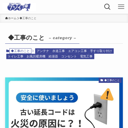
ホーム
◆工事のこと
◆工事のこと
– category –
◆工事のこと
アンテナ
水道工事
エアコン工事
手すり取り付け
トイレ工事
お風呂暖房機
給湯器
コンセント
電気工事
◆工事のこと