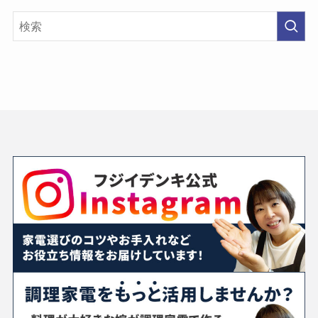
の
投
稿