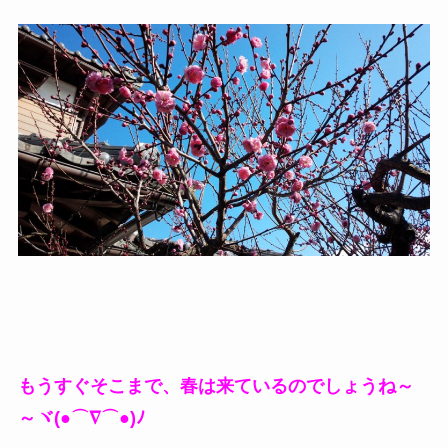
もうすぐそこまで、春は来ているのでしょうね～
～ヾ(●⌒∇⌒●)ﾉ