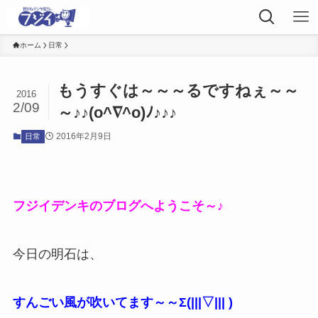
ホーム
日常
もうすぐは～～～るですねぇ～～
2016
2/09
～♪♪(o^∇^o)ﾉ♪♪♪
2016年2月9日
日常
フジイデンキのブログへようこそ～♪
今日の明石は、
すんごい風が吹いてます～～Σ(|||▽||| )