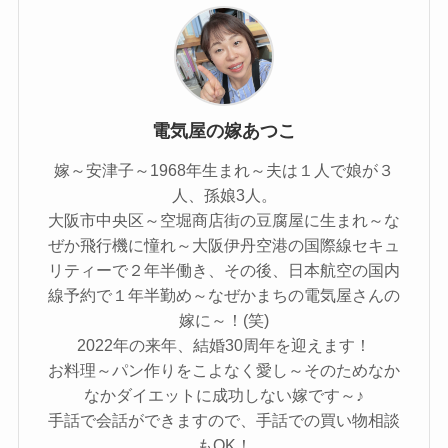
電気屋の嫁あつこ
嫁～安津子～1968年生まれ～夫は１人で娘が３
人、孫娘3人。
大阪市中央区～空堀商店街の豆腐屋に生まれ～な
ぜか飛行機に憧れ～大阪伊丹空港の国際線セキュ
リティーで２年半働き、その後、日本航空の国内
線予約で１年半勤め～なぜかまちの電気屋さんの
嫁に～！(笑)
2022年の来年、結婚30周年を迎えます！
お料理～パン作りをこよなく愛し～そのためなか
なかダイエットに成功しない嫁です～♪
手話で会話ができますので、手話での買い物相談
もOK！