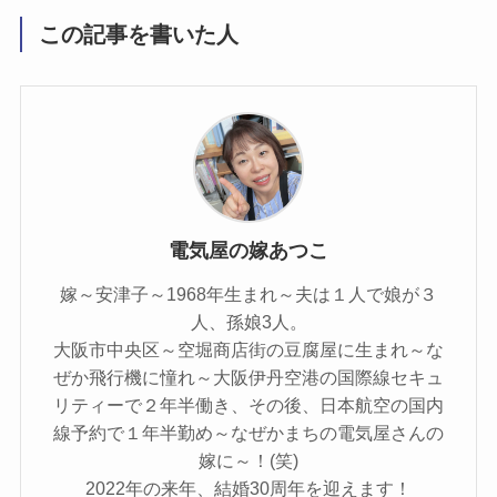
この記事を書いた人
電気屋の嫁あつこ
嫁～安津子～1968年生まれ～夫は１人で娘が３
人、孫娘3人。
大阪市中央区～空堀商店街の豆腐屋に生まれ～な
ぜか飛行機に憧れ～大阪伊丹空港の国際線セキュ
リティーで２年半働き、その後、日本航空の国内
線予約で１年半勤め～なぜかまちの電気屋さんの
嫁に～！(笑)
2022年の来年、結婚30周年を迎えます！