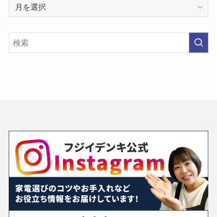
過
去
の
投
稿