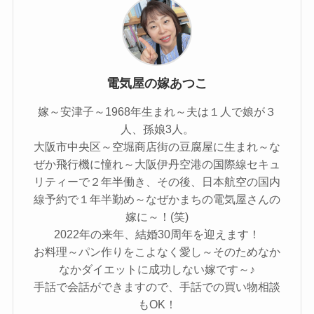
電気屋の嫁あつこ
嫁～安津子～1968年生まれ～夫は１人で娘が３
人、孫娘3人。
大阪市中央区～空堀商店街の豆腐屋に生まれ～な
ぜか飛行機に憧れ～大阪伊丹空港の国際線セキュ
リティーで２年半働き、その後、日本航空の国内
線予約で１年半勤め～なぜかまちの電気屋さんの
嫁に～！(笑)
2022年の来年、結婚30周年を迎えます！
お料理～パン作りをこよなく愛し～そのためなか
なかダイエットに成功しない嫁です～♪
手話で会話ができますので、手話での買い物相談
もOK！