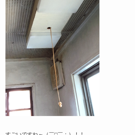
すごいですね～（￣□￣；）！！