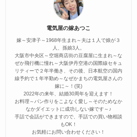
電気屋の嫁あつこ
嫁～安津子～1968年生まれ～夫は１人で娘が３
人、孫娘3人。
大阪市中央区～空堀商店街の豆腐屋に生まれ～な
ぜか飛行機に憧れ～大阪伊丹空港の国際線セキュ
リティーで２年半働き、その後、日本航空の国内
線予約で１年半勤め～なぜかまちの電気屋さんの
嫁に～！(笑)
2022年の来年、結婚30周年を迎えます！
お料理～パン作りをこよなく愛し～そのためなか
なかダイエットに成功しない嫁です～♪
手話で会話ができますので、手話での買い物相談
もOK！
お気軽にお問い合わせください！