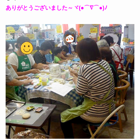
ありがとうございました～ヾ(●⌒∇⌒●)ﾉ