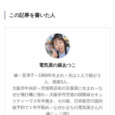
この記事を書いた人
電気屋の嫁あつこ
嫁～安津子～1968年生まれ～夫は１人で娘が３
人、孫娘3人。
大阪市中央区～空堀商店街の豆腐屋に生まれ～な
ぜか飛行機に憧れ～大阪伊丹空港の国際線セキュ
リティーで２年半働き、その後、日本航空の国内
線予約で１年半勤め～なぜかまちの電気屋さんの
嫁に～！(笑)