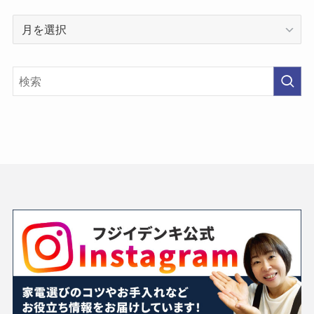
過
去
の
投
稿