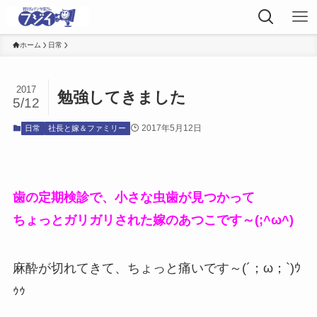
ホーム
日常
2017
勉強してきました
5/12
2017年5月12日
日常
社長と嫁＆ファミリー
歯の定期検診で、小さな虫歯が見つかって
ちょっとガリガリされた嫁のあつこです～(;^ω^)
麻酔が切れてきて、ちょっと痛いです～(´；ω；`)ｳ
ｩｩ