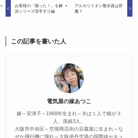
お客様の「困った！」を解
アルカリイオン整水器は邪
決シリーズ⑤手すり編
魔？
この記事を書いた人
電気屋の嫁あつこ
嫁～安津子～1968年生まれ～夫は１人で娘が３
人、孫娘3人。
大阪市中央区～空堀商店街の豆腐屋に生まれ～な
ぜか飛行機に憧れ～大阪伊丹空港の国際線セキュ