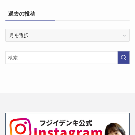
過去の投稿
過
去
の
投
稿