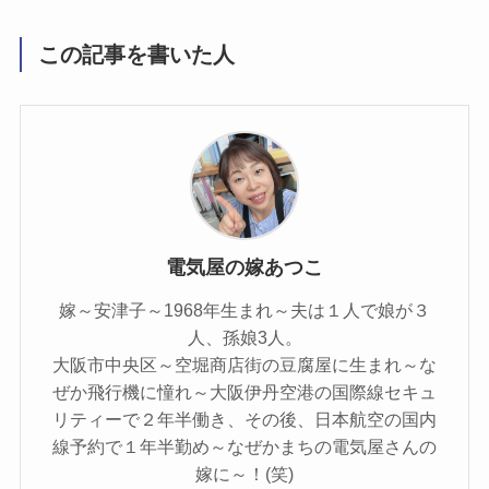
この記事を書いた人
電気屋の嫁あつこ
嫁～安津子～1968年生まれ～夫は１人で娘が３
人、孫娘3人。
大阪市中央区～空堀商店街の豆腐屋に生まれ～な
ぜか飛行機に憧れ～大阪伊丹空港の国際線セキュ
リティーで２年半働き、その後、日本航空の国内
線予約で１年半勤め～なぜかまちの電気屋さんの
嫁に～！(笑)