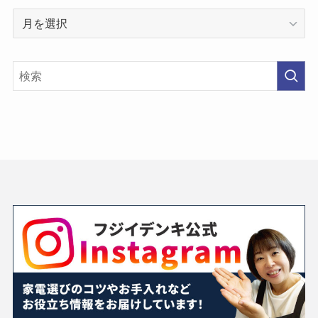
過
去
の
投
稿