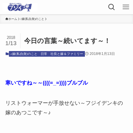
ホーム
♪嫁(私自身)のこと
2018
今日の言葉～続いてます～！
1/13
2018年1月13日
♪嫁(私自身)のこと
日常
社長と嫁＆ファミリー
寒いですね～～((((=_=))))ブルブル
リストウォーマーが手放せない～フジイデンキの
嫁のあつこです～♪