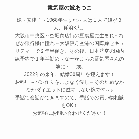
電気屋の嫁あつこ
嫁～安津子～1968年生まれ～夫は１人で娘が３
人、孫娘3人。
大阪市中央区～空堀商店街の豆腐屋に生まれ～な
ぜか飛行機に憧れ～大阪伊丹空港の国際線セキュ
リティーで２年半働き、その後、日本航空の国内
線予約で１年半勤め～なぜかまちの電気屋さんの
嫁に～！(笑)
2022年の来年、結婚30周年を迎えます！
お料理～パン作りをこよなく愛し～そのためなか
なかダイエットに成功しない嫁です～♪
手話で会話ができますので、手話での買い物相談
もOK！
お気軽にお問い合わせください！