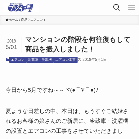
ホーム
商品
エアコン
マンションの階段を何往復もして
2018
5/01
商品を搬入しました！
2018年5月1日
エアコン
冷蔵庫
洗濯機
エアコン工事
今日から5月ですね～～ヾ(●⌒∇⌒●)ﾉ
夏ような日差しの中、本日は、もうすぐご結婚さ
れるお客様の娘さんのご新居に、冷蔵庫・洗濯機
の設置とエアコンの工事をさせていただきまし