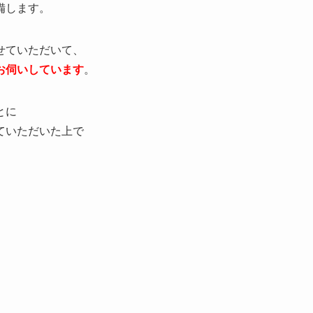
備します。
せていただいて、
お伺いしています
。
とに
ていただいた上で