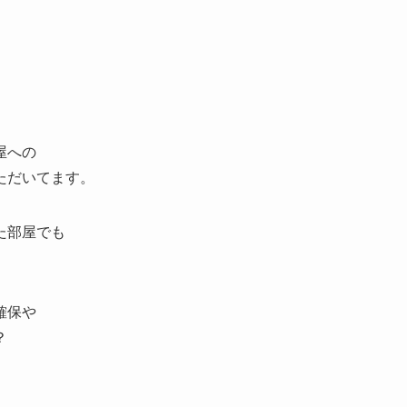
屋への
ただいてます。
た部屋でも
確保や
？