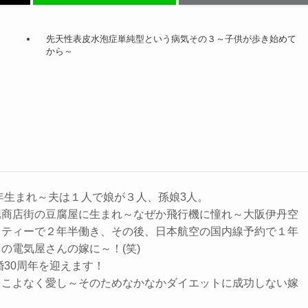
先天性表皮水泡症単純型という病気その３～子供が歩き始めて
から～
8年生まれ～夫は１人で娘が３人、孫娘3人。
堀商店街の豆腐屋に生まれ～なぜか飛行機に憧れ～大阪伊丹空
リティーで２年半働き、その後、日本航空の国内線予約で１年
の電気屋さんの嫁に～！(笑)
婚30周年を迎えます！
をこよなく愛し～そのためなかなかダイエットに成功しない嫁