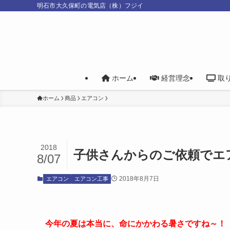
明石市大久保町の電気店（株）フジイ
ホーム
経営理念
取
ホーム
商品
エアコン
2018
子供さんからのご依頼でエ
8/07
2018年8月7日
エアコン
エアコン工事
今年の夏は本当に、命にかかわる暑さですね～！