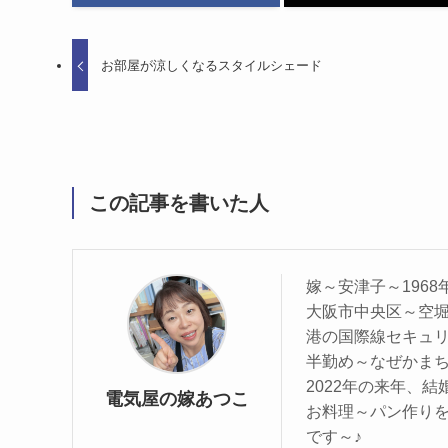
お部屋が涼しくなるスタイルシェード
この記事を書いた人
嫁～安津子～196
大阪市中央区～空
港の国際線セキュ
半勤め～なぜかまち
2022年の来年、結
電気屋の嫁あつこ
お料理～パン作り
です～♪