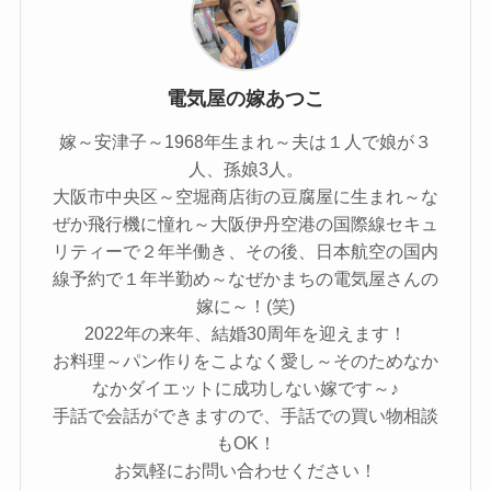
電気屋の嫁あつこ
嫁～安津子～1968年生まれ～夫は１人で娘が３
人、孫娘3人。
大阪市中央区～空堀商店街の豆腐屋に生まれ～な
ぜか飛行機に憧れ～大阪伊丹空港の国際線セキュ
リティーで２年半働き、その後、日本航空の国内
線予約で１年半勤め～なぜかまちの電気屋さんの
嫁に～！(笑)
2022年の来年、結婚30周年を迎えます！
お料理～パン作りをこよなく愛し～そのためなか
なかダイエットに成功しない嫁です～♪
手話で会話ができますので、手話での買い物相談
もOK！
お気軽にお問い合わせください！