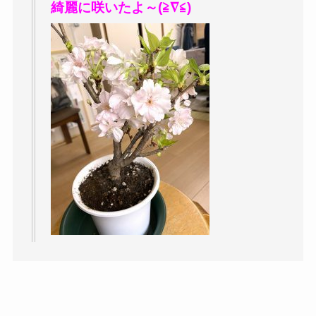
綺麗に咲いたよ～(≧∇≦)