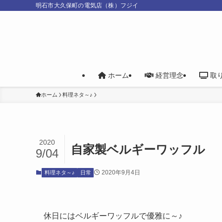
明石市大久保町の電気店（株）フジイ
ホーム
経営理念
取
ホーム
料理ネタ～♪
2020
自家製ベルギーワッフル
9/04
2020年9月4日
料理ネタ～♪
日常
休日にはベルギーワッフルで優雅に～♪