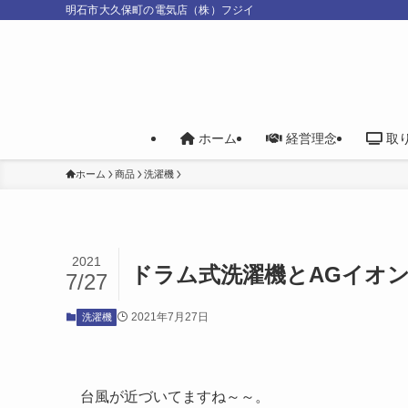
明石市大久保町の電気店（株）フジイ
ホーム
経営理念
取
ホーム
商品
洗濯機
2021
ドラム式洗濯機とAGイオ
7/27
2021年7月27日
洗濯機
台風が近づいてますね～～。