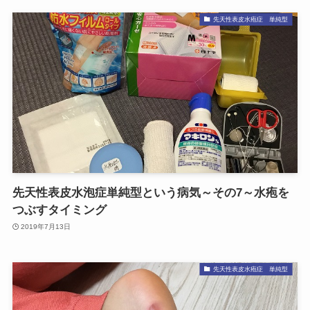
先天性表皮水疱症 単純型
先天性表皮水泡症単純型という病気～その7～水疱を
つぶすタイミング
2019年7月13日
先天性表皮水疱症 単純型