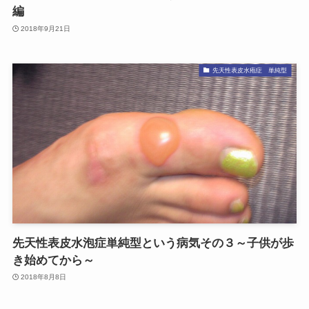
編
2018年9月21日
先天性表皮水疱症 単純型
先天性表皮水泡症単純型という病気その３～子供が歩
き始めてから～
2018年8月8日