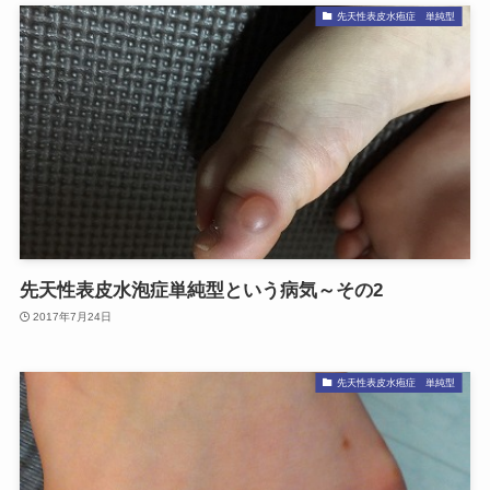
先天性表皮水疱症 単純型
先天性表皮水泡症単純型という病気～その2
2017年7月24日
先天性表皮水疱症 単純型