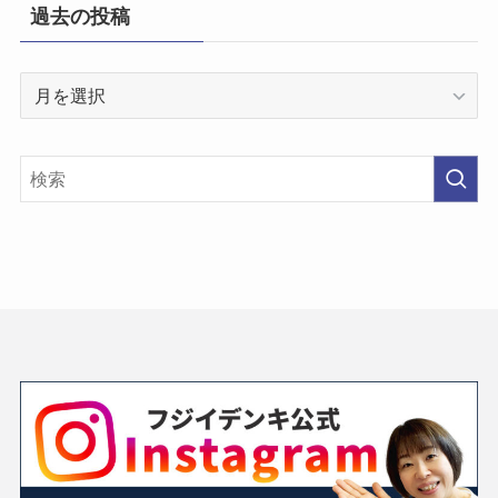
過去の投稿
過
去
の
投
稿