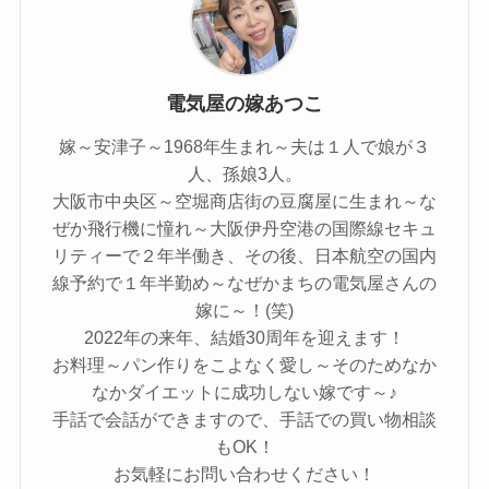
電気屋の嫁あつこ
嫁～安津子～1968年生まれ～夫は１人で娘が３
人、孫娘3人。
大阪市中央区～空堀商店街の豆腐屋に生まれ～な
ぜか飛行機に憧れ～大阪伊丹空港の国際線セキュ
リティーで２年半働き、その後、日本航空の国内
線予約で１年半勤め～なぜかまちの電気屋さんの
嫁に～！(笑)
2022年の来年、結婚30周年を迎えます！
お料理～パン作りをこよなく愛し～そのためなか
なかダイエットに成功しない嫁です～♪
手話で会話ができますので、手話での買い物相談
もOK！
お気軽にお問い合わせください！