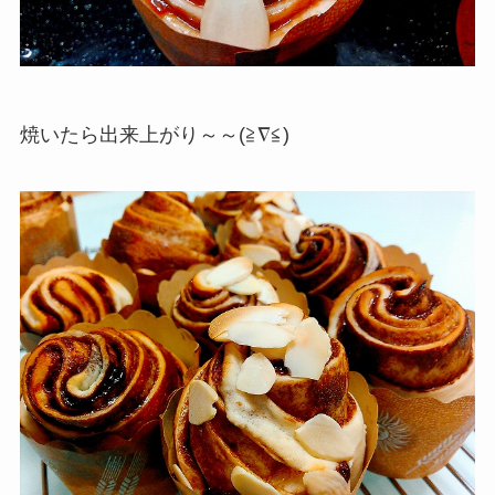
焼いたら出来上がり～～(≧∇≦)