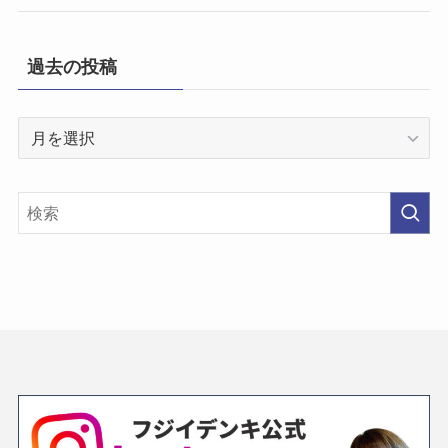
過去の投稿
過
去
の
投
稿