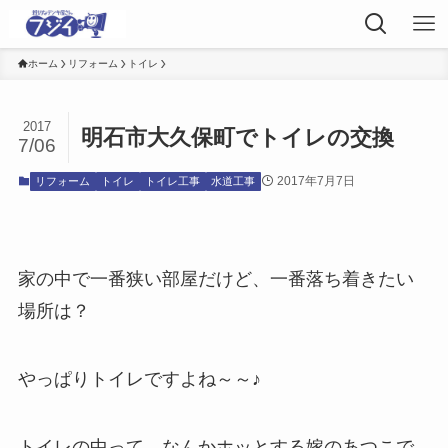
ホーム
リフォーム
トイレ
2017
明石市大久保町でトイレの交換
7/06
2017年7月7日
リフォーム
トイレ
トイレ工事
水道工事
家の中で一番狭い部屋だけど、一番落ち着きたい
場所は？
やっぱりトイレですよね～～♪
トイレの中って、なんかホッとする嫁のあつこで