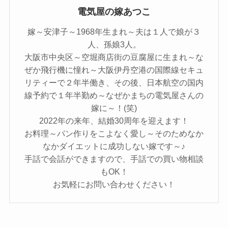
電気屋の嫁あつこ
嫁～安津子～1968年生まれ～夫は１人で娘が３
人、孫娘3人。
大阪市中央区～空堀商店街の豆腐屋に生まれ～な
ぜか飛行機に憧れ～大阪伊丹空港の国際線セキュ
リティーで２年半働き、その後、日本航空の国内
線予約で１年半勤め～なぜかまちの電気屋さんの
嫁に～！(笑)
2022年の来年、結婚30周年を迎えます！
お料理～パン作りをこよなく愛し～そのためなか
なかダイエットに成功しない嫁です～♪
手話で会話ができますので、手話での買い物相談
もOK！
お気軽にお問い合わせください！