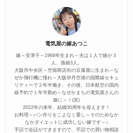
電気屋の嫁あつこ
嫁～安津子～1968年生まれ～夫は１人で娘が３
人、孫娘3人。
大阪市中央区～空堀商店街の豆腐屋に生まれ～な
ぜか飛行機に憧れ～大阪伊丹空港の国際線セキュ
リティーで２年半働き、その後、日本航空の国内
線予約で１年半勤め～なぜかまちの電気屋さんの
嫁に～！(笑)
2022年の来年、結婚30周年を迎えます！
お料理～パン作りをこよなく愛し～そのためなか
なかダイエットに成功しない嫁です～♪
手話で会話ができますので、手話での買い物相談