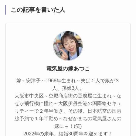
この記事を書いた人
電気屋の嫁あつこ
嫁～安津子～1968年生まれ～夫は１人で娘が３
人、孫娘3人。
大阪市中央区～空堀商店街の豆腐屋に生まれ～な
ぜか飛行機に憧れ～大阪伊丹空港の国際線セキュ
リティーで２年半働き、その後、日本航空の国内
線予約で１年半勤め～なぜかまちの電気屋さんの
嫁に～！(笑)
2022年の来年、結婚30周年を迎えます！